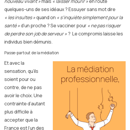
nouveau vivant »
mais
« laisser mourir »
en route
quelques-uns de ses idéaux ? Essuyer sans mot dire
« les insultes »
quand on
« s’inquiète simplement pour la
santé »
d’un proche ? Se vacciner pour
« ne pas risquer
de perdre son job de serveur »
? Le compromis laisse les
individus bien démunis.
Passe-partout de la médiation
Et avec la
sensation, qu’ils
soient pour ou
contre, de ne pas
avoir le choix. Une
contrainte d’autant
plus difficile à
accepter que la
France est l’un des