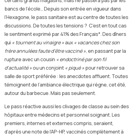
certains grands magasins, mais ne passera pas par les
bancs de l’école… Depuis son entrée en vigueur dans
l’Hexagone, le pass sanitaire est au centre de toutes les
discussions. De toutes les tensions ? C’est en tout cas
le sentiment exprimé par 41% des Français
*
. Des dîners
qui
« tournent au vinaigre »
aux
« vacances chez son
frère annulées faute d’être vacciné »
, en passant par la
rupture avec un cousin
« endoctriné par son fil
d’actualité »
ou un conjoint
« piqué »
pour retrouver sa
salle de sport préférée : les anecdotes affluent. Toutes
témoignent de l’ambiance électrique qui règne, cet été,
autour du barbecue. Mais pas seulement.
Le pass réactive aussi les clivages de classe au sein des
hôpitaux entre médecins et personnel soignant. Les
premiers, internes et externes compris, seraient,
d’après une note de l’AP-HP, vaccinés complètement à