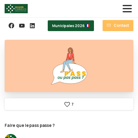
Contact
Municipales 2026
7
Faire
que
le
pass
passe
?