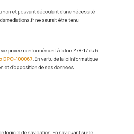
ou non et pouvant découlant d’une nécessité
dsmediations.fr ne saurait être tenu
a vie privée conformément à la loi n°78-17 du 6
ro DPO-100067
. En vertu de la loi Informatique
sion et d’opposition de ses données
n logiciel de navigation. En naviguant sur le