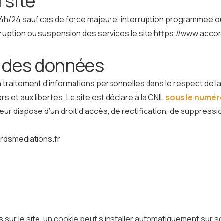
 site
7, 24h/24 sauf cas de force majeure, interruption programmée 
rruption ou suspension des services le site https://www.accor
e des données
 un traitement d’informations personnelles dans le respect de l
ers et aux libertés. Le site est déclaré à la CNIL
sous le numé
isateur dispose d’un droit d’accès, de rectification, de suppres
ordsmediations.fr
es sur le site, un cookie peut s’installer automatiquement sur so