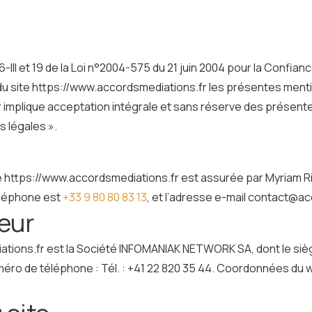
II et 19 de la Loi n°2004-575 du 21 juin 2004 pour la Confiance
du site https://www.accordsmediations.fr les présentes mentio
ateur implique acceptation intégrale et sans réserve des prése
s légales ».
u site https://www.accordsmediations.fr est assurée par Myriam
éléphone est
+33 9 80 80 83 13
, et l’adresse e-mail contact@a
eur
ions.fr est la Société INFOMANIAK NETWORK SA, dont le siège s
méro de téléphone : Tél. : +41 22 820 35 44. Coordonnées du