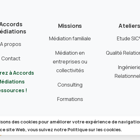
Accords
Missions
Atelier
édiations
Médiation familiale
Etude SIC
A propos
Médiation en
Qualité Relatio
Contact
entreprises ou
Ingénieri
collectivités
rez à Accords
Relationnel
édiations
Consulting
ssources !
Formations
lisons des cookies pour améliorer votre expérience de navigatio
 ce site Web, vous suivez notre
Politique sur les cookies.
é