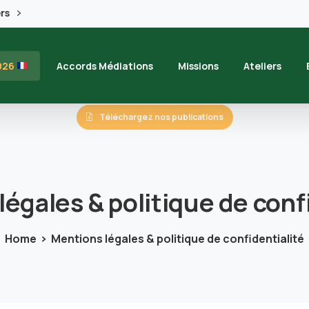
ers
2026
Accords Médiations
Missions
Ateliers
Téléchargez nos publications
légales
&
politique
de
conf
Home
Mentions légales & politique de confidentialité