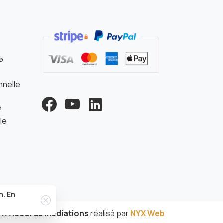
s
®
nnelle
e
le
Close
n. En
©
Accords Médiations
réalisé par
NYX Web