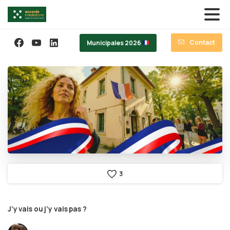
Contact
Municipales 2026
3
J’y
vais
ou
j’y
vais
pas
?