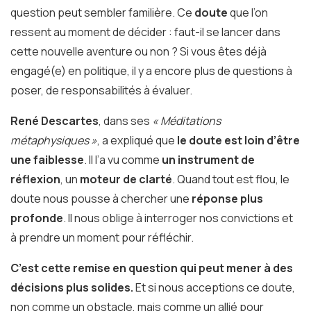
question peut sembler familière. Ce
doute
que l’on
ressent au moment de décider : faut-il se lancer dans
cette nouvelle aventure ou non ? Si vous êtes déjà
engagé(e) en politique, il y a encore plus de questions à
poser, de responsabilités à évaluer.
René Descartes
, dans ses
« Méditations
métaphysiques »
, a expliqué que
le doute est loin d’être
une faiblesse
. Il l’a vu comme
un instrument de
réflexion
, un
moteur de clarté
. Quand tout est flou, le
doute nous pousse à chercher une
réponse plus
profonde
. Il nous oblige à interroger nos convictions et
à prendre un moment pour réfléchir.
C’est cette remise en question qui peut mener à des
décisions plus solides.
Et si nous acceptions ce doute,
non comme un obstacle, mais comme un allié pour