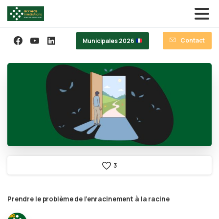
Contact
Municipales 2026
3
Prendre
le
problème
de
l’enracinement
à
la
racine