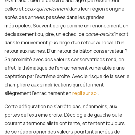
eux
, traduit bien le besoin d’ancrage que ressentent
celles et
ceux qui reviennent
dans leur région d’origine
après des années passées dans les grandes
métropoles. Souvent perçu comme un renoncement, un
déclassement ou, pire, un échec, ce
come-back
s’inscrit
dans le mouvement plus large d’un retour au local. D’un
retour aux racines. D’un retour de bâton conservateur ?
Sa proximité avec des valeurs conservatrices rend, en
effet, la thématique de l’enracinement vulnérable à une
captation par l’extrême droite. Avec le risque de laisser le
champ libre aux simplifications qui déforment
allégrement l’enracinement en
repli sur soi
.
Cette défiguration ne s’arrête pas, néanmoins, aux
portes de l’extrême droite. L’écologie de gauche ou le
courant altermondialiste ont tenté, et tentent toujours,
de se réapproprier des valeurs pourtant ancrées de