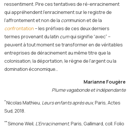
ressentiment. Pire ces tentatives de ré-enracinement
qui appréhendent l’enracinement sur le registre de
l’affrontement et non de la
com
munion et de la
con
frontation
– les préfixes de ces deux derniers
termes provenant du latin
cum
qui signifie “avec” –
peuvent à tout moment se transformer en de véritables
entreprises de déracinement au même titre que la
colonisation, la déportation, le règne de l’argent ou la
domination économique…
Marianne Fougère
Plume vagabonde et indépendante
*
Nicolas Mathieu,
Leurs enfants après eux
, Paris, Actes
Sud, 2018.
**
Simone Weil,
L’Enracinement
, Paris, Gallimard, coll. Folio