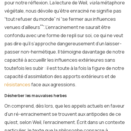
pour notre réflexion. La lecture de Weil,
via
la métaphore
végétale, nous dévoile qu’être enraciné ne signifie pas
“tout refuser du monde” ni “se fermer aux influences
**
venues d’ailleurs
”. L’enracinement ne saurait être
confondu avec une forme de repli sur soi, ce qui ne veut
pas dire qu’il s’approche dangereusement d’un laisser-
passer non-hermétique. Il témoigne davantage de notre
capacité à accueillir les influences extérieures sans
toutefois les subir : il est toute à la fois la figure de notre
capacité d’assimilation des apports extérieurs et de
résistances
face aux agressions.
Désherber les mauvaises herbes
On comprend, dès lors, que les appels actuels en faveur
d’un ré-enracinement se trouvent aux antipodes de ce
qu’est, selon Weil, l’enracinement. Écrit dans un contexte
particulier, le texte que la philosophe consacre à