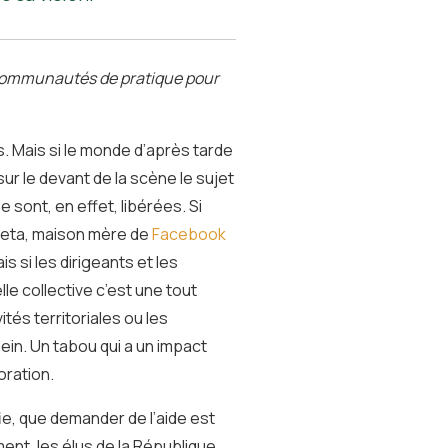
de communautés de pratique pour
 Mais si le monde d’après tarde
 sur le devant de la scène le sujet
se sont, en effet, libérées. Si
 Meta, maison mère de
Facebook
s si les dirigeants et les
lle collective c’est une tout
ités territoriales ou les
sein. Un tabou qui a un impact
boration.
ifie, que demander de l’aide est
ent, les élus de la République