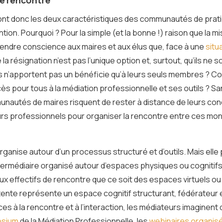
 sont donc les deux caractéristiques des communautés de prati
tion. Pourquoi ? Pour la simple (et la bonne !) raison que la m
prendre conscience aux maires et aux élus que, face à une
situ
la résignation n’est pas l’unique option et, surtout, qu’ils ne
n’apportent pas un bénéficie qu’à leurs seuls membres ? C
ès pour tous à la médiation professionnelle et ses outils ? S
nautés de maires risquent de rester à distance de leurs conc
rs professionnels pour organiser la rencontre entre ces mon
rganise autour d’un processus structuré et d’outils. Mais elle
médiaire organisé autour d’espaces physiques ou cognitifs. 
ux effectifs de rencontre que ce soit des espaces virtuels ou
ntente représente un espace cognitif structurant, fédérateur e
ces à la rencontre et à l’interaction, les médiateurs imagine
sium
de la Médiation Professionnelle, les
webinaires organis