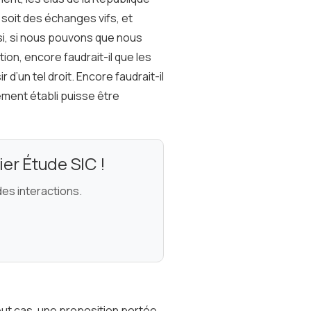
: soit des échanges vifs, et
ssi, si nous pouvons que nous
tion, encore faudrait-il que les
d’un tel droit. Encore faudrait-il
ement établi puisse être
ier Étude SIC !
es interactions.
ut cas, une proposition portée