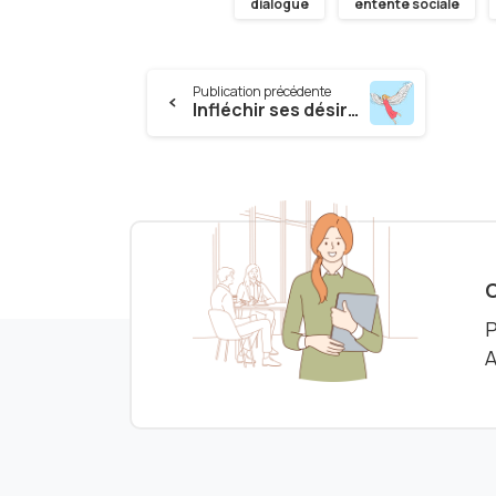
dialogue
entente sociale
Continue
Publication précédente
Infléchir ses désirs plutôt que de chercher à les réprimer
Reading
C
P
A