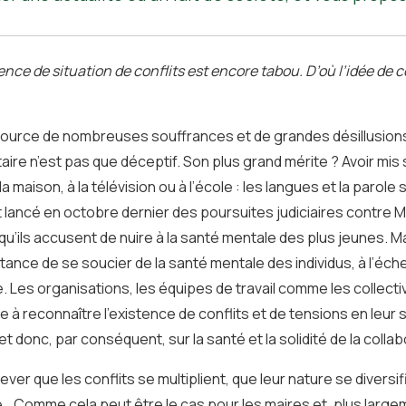
stence de situation de conflits est encore tabou. D’où l’idée 
ource de nombreuses souffrances et de grandes désillusions.
nitaire n’est pas que déceptif. Son plus grand mérite ? Avoir mis
la maison, à la télévision ou à l’école : les langues et la parole 
t lancé en octobre dernier des poursuites judiciaires contre
u’ils accusent de nuire à la santé mentale des plus jeunes. Mai
rtance de se soucier de la santé mentale des individus, à l’éche
e. Les organisations, les équipes de travail comme les collectiv
e à reconnaître l’existence de conflits et de tensions en leur 
et donc, par conséquent, sur la santé et la solidité de la colla
 lever que les conflits se multiplient, que leur nature se divers
… Comme cela peut être le cas pour les maires et, plus largem