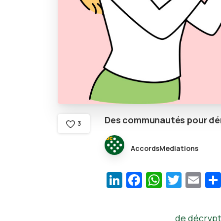
Des
communautés
pour
dé
3
AccordsMediations
LinkedIn
Facebook
WhatsA
Twitt
Em
de décrypte