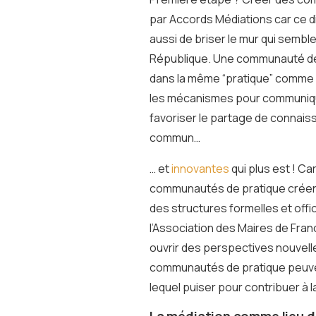
par Accords Médiations car ce d
aussi de briser le mur qui sembl
République. Une communauté de 
dans la même “pratique” comme l
les mécanismes pour communiquer
favoriser le partage de connaiss
commun…
… et
innovantes
qui plus est ! C
communautés de pratique créent
des structures formelles et offi
l’Association des Maires de Fran
ouvrir des perspectives nouvelles
communautés de pratique peuven
lequel puiser pour contribuer à l
La médiation comme lieu d