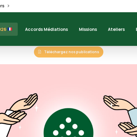
ers
2026
Accords Médiations
Missions
Ateliers
Téléchargez nos publications