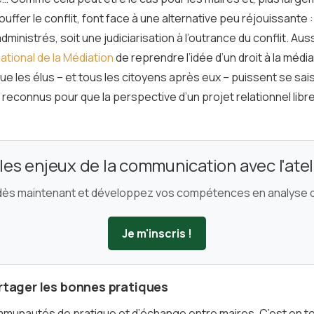
touffer le conflit, font face à une alternative peu réjouissante 
ministrés, soit une judiciarisation à l’outrance du conflit. Au
ational de la Médiation
de reprendre l’idée d’un droit à la média
e les élus – et tous les citoyens après eux – puissent se saisir 
t reconnus pour que la perspective d’un projet relationnel libr
es enjeux de la communication avec l'atel
dès maintenant et développez vos compétences en analyse d
Je m'inscris !
tager les bonnes pratiques
munautés de pratique et d’échange entre maires. C’est en to