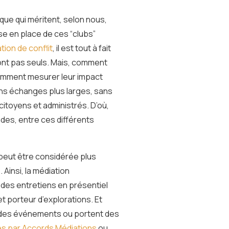
que qui méritent, selon nous,
ise en place de ces “clubs”
ation de conflit
, il est tout à fait
 sont pas seuls. Mais, comment
omment mesurer leur impact
ans échanges plus larges, sans
itoyens et administrés. D’où,
des, entre ces différents
 peut être considérée plus
Ainsi, la médiation
 des entretiens en présentiel
t porteur d’explorations. Et
nt des événements ou portent des
és par Accords Médiations
ou