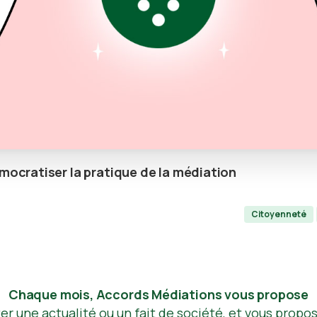
mocratiser
la
pratique
de
la
médiation
Citoyenneté
pp
er
ail
Partager
Chaque mois, Accords Médiations vous propose
r une actualité ou un fait de société, et vous propos