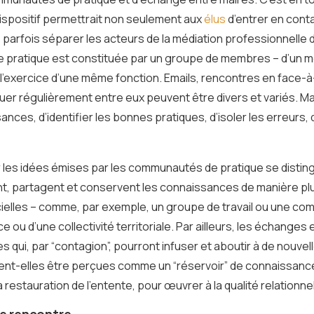
ispositif permettrait non seulement aux
élus
d’entrer en conta
e parfois séparer les acteurs de la médiation professionnelle d
pratique est constituée par un groupe de membres – d’un m
’exercice d’une même fonction. Emails, rencontres en face-à-f
 régulièrement entre eux peuvent être divers et variés. Mai
ances, d’identifier les bonnes pratiques, d’isoler les erreurs
ar les idées émises par les communautés de pratique se disting
, partagent et conservent les connaissances de manière plus
cielles – comme, par exemple, un groupe de travail ou une com
ce ou d’une collectivité territoriale. Par ailleurs, les échang
 qui, par “contagion”, pourront infuser et aboutir à de nouvell
t-elles être perçues comme un “réservoir” de connaissances
a restauration de l’entente, pour œuvrer à la qualité relationnel
e rencontre