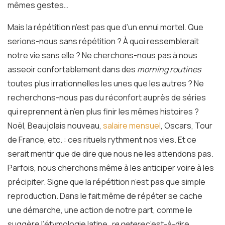
mêmes gestes…
Mais la répétition n’est pas que d’un ennui mortel. Que
serions-nous sans répétition ? À quoi ressemblerait
notre vie sans elle ? Ne cherchons-nous pas à nous
asseoir confortablement dans des
morning routines
toutes plus irrationnelles les unes que les autres ? Ne
recherchons-nous pas du réconfort auprès de séries
qui reprennent à n’en plus finir les mêmes histoires ?
Noël, Beaujolais nouveau,
salaire mensuel
, Oscars, Tour
de France, etc. : ces rituels rythment nos vies. Et ce
serait mentir que de dire que nous ne les attendons pas.
Parfois, nous cherchons même à les anticiper voire à les
précipiter. Signe que la répétition n’est pas que simple
reproduction. Dans le fait même de répéter se cache
une démarche, une action de notre part, comme le
suggère l’étymologie latine,
re petere
c’est-à-dire