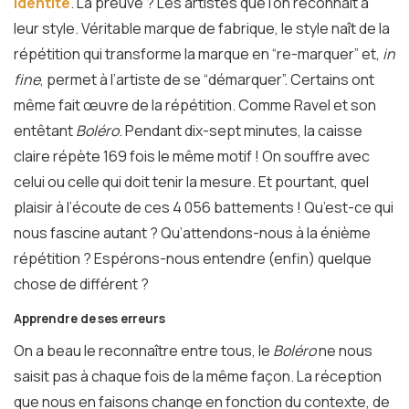
identité
. La preuve ? Les artistes que l’on reconnaît à
leur style. Véritable marque de fabrique, le style naît de la
répétition qui transforme la marque en “re-marquer” et,
in
fine
, permet à l’artiste de se “démarquer”. Certains ont
même fait œuvre de la répétition. Comme Ravel et son
entêtant
Boléro
. Pendant dix-sept minutes, la caisse
claire répète 169 fois le même motif ! On souffre avec
celui ou celle qui doit tenir la mesure. Et pourtant, quel
plaisir à l’écoute de ces 4 056 battements ! Qu’est-ce qui
nous fascine autant ? Qu’attendons-nous à la énième
répétition ? Espérons-nous entendre (enfin) quelque
chose de différent ?
Apprendre de ses erreurs
On a beau le reconnaître entre tous, le
Boléro
ne nous
saisit pas à chaque fois de la même façon. La réception
que nous en faisons change en fonction du contexte, de