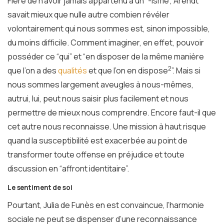
Fière de n’avoir jamais appartenu à un “-isme”, Arendt
savait mieux que nulle autre combien révéler
volontairement qui nous sommes est, sinon impossible,
du moins difficile. Comment imaginer, en effet, pouvoir
posséder ce “qui” et “en disposer de la même manière
2
que l’on a des
qualités
et que l’on en dispose
”. Mais si
nous sommes largement aveugles à nous-mêmes,
autrui, lui, peut nous saisir plus facilement et nous
permettre de mieux nous comprendre. Encore faut-il que
cet autre nous reconnaisse. Une mission à haut risque
quand la susceptibilité est exacerbée au point de
transformer toute offense en préjudice et toute
discussion en “affront identitaire”.
Le sentiment de soi
Pourtant, Julia de Funès en est convaincue, l’harmonie
sociale ne peut se dispenser d’une reconnaissance