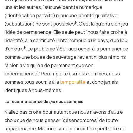
uns et les autres, “aucune identité numérique
(identification parfaite) ni aucune identité qualitative
1
(substitution) ne sont possibles
”. C’est là qu’entre en jeu
l’idée de permanence. Elle seule peut “nous faire croire à
l’identité, à la continuité ininterrompue d’un pays, d’un lieu,
1
d’un être
”. Le problème ? Se raccrocher à la permanence
comme une bouée de sauvetage revient ni plus ni moins
“à nier la vie qui n’a de permanent que son
1
impermanence
”. Peu importe qui nous sommes, nous
sommes tous soumis à la
temporalité
et donc jamais
identiques à nous-mêmes…
La reconnaissance de
qui
nous sommes
N’allez pas croire pour autant que nous n’avons d’autre
choix que de nous penser “désencombrés” de toute
appartenance. Ma couleur de peau diffère peut-être de