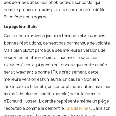
des données absolues et objectives sur ce “Je” qui
semble prendre un malin plaisir à sans cesse se défiler.
Et,
in fine
, nous égarer.
Le piège identitaire
Car, si nous n’arrivons jamais à tenir nos plus ou moins
bonnes résolutions, ce n’est pas par manque de volonté.
Mais bien plutôt parce que des meilleures versions de
nous-mêmes, il n’en n’existe… aucune ! Toutes nos
excuses à ceux qui pensaient encore que cette année
serait
vraiment
la bonne ! Plus précisément, cette
meilleure version est un leurre. En cause ? Son lien
inextricable à l’identité, un concept mobilisateur mais pas
moins “absolument indéfinissable”, selon la formule
d’Edmund Husserl. L’identité représente même un piège
redoutable comme le démontre
Julia de Funès
. Dans son
1
nouvel ouvrage
, la philosophe pointe toutes ces