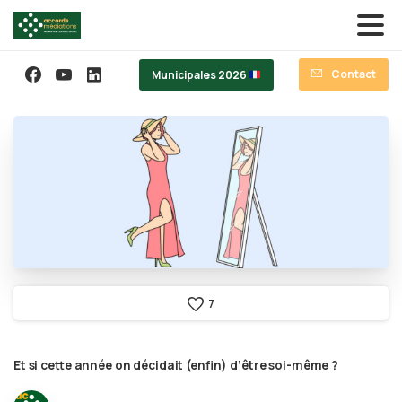
Contact
Municipales 2026
7
Et
si
cette
année
on
décidait
(enfin)
d’être
soi-même
?