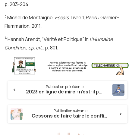
p. 203-204.
3
Michel de Montaigne,
Essais
, Livre 1, Paris : Garnier-
Flammarion, 2011.
4
Hannah Arendt, “Vérité et Politique” in
L’Humaine
Condition
,
op. cit.
, p. 801.
Continue
Publication précédente
Reading
2023 en ligne de mire : n’est-il pas urgent de prendre le temps ?
Publication suivante
Cessons de faire taire le conflit : il n’est pas une agression !