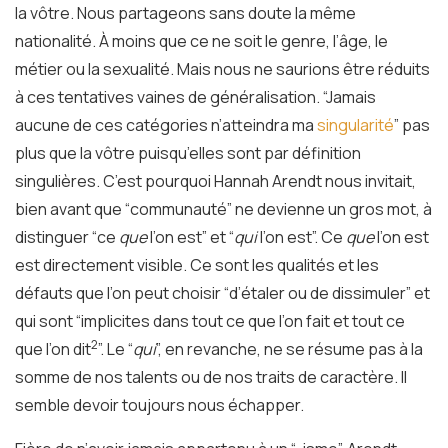
la vôtre. Nous partageons sans doute la même
nationalité. À moins que ce ne soit le genre, l’âge, le
métier ou la sexualité. Mais nous ne saurions être réduits
à ces tentatives vaines de généralisation. “Jamais
aucune de ces catégories n’atteindra ma
singularité
” pas
plus que la vôtre puisqu’elles sont par définition
singulières. C’est pourquoi Hannah Arendt nous invitait,
bien avant que “communauté” ne devienne un gros mot, à
distinguer “ce
que
l’on est” et “
qui
l’on est”. Ce
que
l’on est
est directement visible. Ce sont les qualités et les
défauts que l’on peut choisir “d’étaler ou de dissimuler” et
qui sont “implicites dans tout ce que l’on fait et tout ce
2
que l’on dit
”. Le “
qui
”, en revanche, ne se résume pas à la
somme de nos talents ou de nos traits de caractère. Il
semble devoir toujours nous échapper.