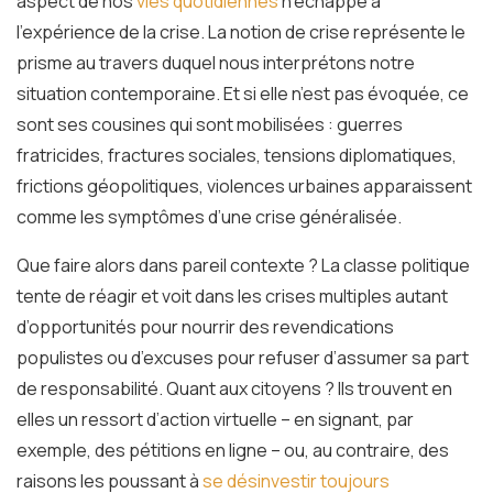
aspect de nos
vies quotidiennes
n’échappe à
l’expérience de la crise. La notion de crise représente le
prisme au travers duquel nous interprétons notre
situation contemporaine. Et si elle n’est pas évoquée, ce
sont ses cousines qui sont mobilisées : guerres
fratricides, fractures sociales, tensions diplomatiques,
frictions géopolitiques, violences urbaines apparaissent
comme les symptômes d’une crise généralisée.
Que faire alors dans pareil contexte ? La classe politique
tente de réagir et voit dans les crises multiples autant
d’opportunités pour nourrir des revendications
populistes ou d’excuses pour refuser d’assumer sa part
de responsabilité. Quant aux citoyens ? Ils trouvent en
elles un ressort d’action virtuelle – en signant, par
exemple, des pétitions en ligne – ou, au contraire, des
raisons les poussant à
se désinvestir toujours