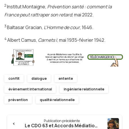
2
Institut Montaigne,
Prévention santé : comment la
France peut rattraper son retard
, mai 2022.
3
Baltasar Gracian,
L’Homme de cour
, 1646.
4
Albert Camus,
Carnets I
, mai 1935-février 1942.
conflit
dialogue
entente
évènement international
ingénierie relationnelle
prévention
qualité relationnelle
Continue
Publication précédente
Reading
Le CDG 63 et Accords Médiations récompensés au Symposium de la Médiation Professionnelle 2022