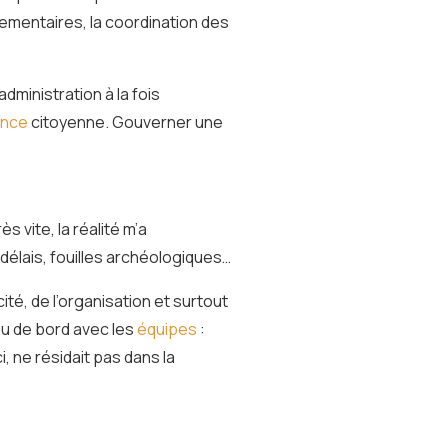
glementaires, la coordination des
dministration à la fois
ence
citoyenne. Gouverner une
s vite, la réalité m’a
délais, fouilles archéologiques…
té, de l’organisation et surtout
au de bord avec les
équipes
:
i, ne résidait pas dans la