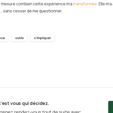
, je mesure combien cette expérience m’a
transformée
. Elle m
der… sans cesser de me questionner.
nce
outils
s'impliquer
’est vous qui décidez.
renez rendez-vous tout de suite avec