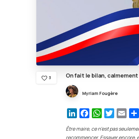
On
fait
le
bilan,
calmement
3
Myriam Fougère
LinkedIn
Facebook
WhatsA
Twitt
Em
Être maire, ce n’est pas seuleme
recommencer. Essayer encore, 