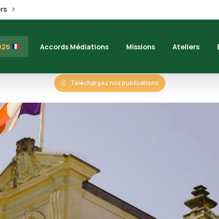
ers
2026
Accords Médiations
Missions
Ateliers
Téléchargez nos publications