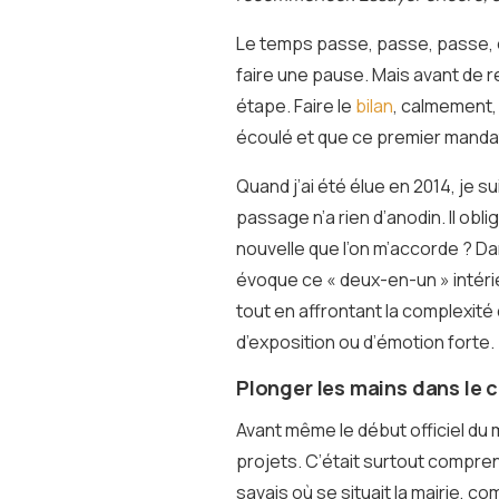
Le temps passe, passe, passe, e
faire une pause. Mais avant de r
étape. Faire le
bilan
, calmement, 
écoulé et que ce premier mandat
Quand j’ai été élue en 2014, je 
passage n’a rien d’anodin. Il obl
nouvelle que l’on m’accorde ? Da
évoque ce « deux-en-un » intéri
tout en affrontant la complexit
d’exposition ou d’émotion forte.
Plonger les mains dans le
Avant même le début officiel du 
projets. C’était surtout compr
savais où se situait la mairie, 