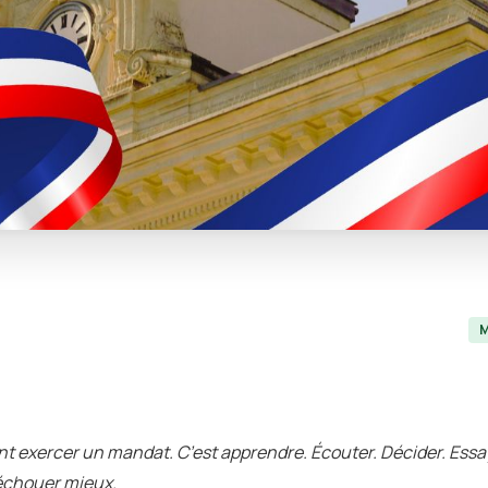
M
pp
er
ail
Partager
nt exercer un mandat. C’est apprendre. Écouter. Décider. Essay
échouer mieux.