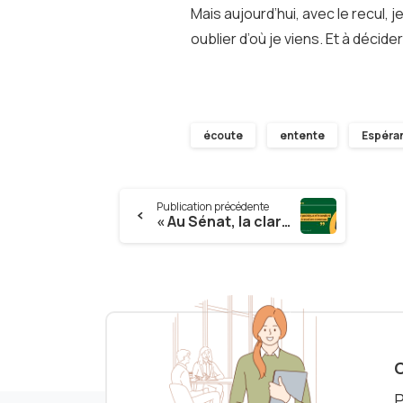
Mais aujourd’hui, avec le recul
oublier d’où je viens. Et à déci
écoute
entente
Espéra
Continue
Publication précédente
« Au Sénat, la clarté politique n’interdit ni le respect, ni le travail en commun »
Reading
C
P