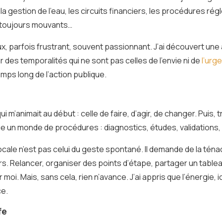
 la gestion de l’eau, les circuits financiers, les procédures ré
s toujours mouvants…
, parfois frustrant, souvent passionnant. J’ai découvert une a
 des temporalités qui ne sont pas celles de l’envie ni de
l’urg
mps long de l’action publique.
 m’animait au début : celle de faire, d’agir, de changer. Puis, trè
 un monde de procédures : diagnostics, études, validations, 
cale n’est pas celui du geste spontané. Il demande de la ténaci
rs. Relancer, organiser des points d’étape, partager un table
moi. Mais, sans cela, rien n’avance. J’ai appris que l’énergie, ic
ce.
fe