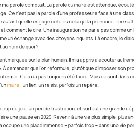
que ma parole comptait. La parole du maire est attendue, écou
lige. Ce n’est pas la parole d’une professeure face à une classe
utant qu’elle engage celle ou celui qui la prononce. Il ne suf
and et comment le dire. Une inauguration ne parle pas comme 
e un échange avec des citoyens inquiets. Là encore, le dialog
et au nom de quoi ?
t marquée sur le plan humain. Il m’a appris à écouter autreme
. À demander que l’on reformule, plutôt que d’imposer son p
 enfermer. Cela n’a pas toujours été facile. Mais ce sont dans 
d’un
maire
: un lien, un relais, parfois un repère.
coup de joie, un peu de frustration, et surtout une grande d
de faire une pause en 2020. Revenir à une vie plus simple, plus
a occupe une place immense – parfois trop – dans une vie pers