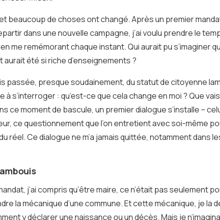
t beaucoup de choses ont changé. Après un premier mandat de
epartir dans une nouvelle campagne, j’ai voulu prendre le tem
en me remémorant chaque instant. Qui aurait pu s’imaginer que
 aurait été si riche d’enseignements ?
suis passée, presque soudainement, du statut de citoyenne lam
ige à s’interroger : qu’est-ce que cela change en moi ? Que vais
ns ce moment de bascule, un premier dialogue s’installe – celu
eur, ce questionnement que l’on entretient avec soi-même pou
é du réel. Ce dialogue ne m’a jamais quittée, notamment dans 
 cambouis
mandat, j’ai compris qu’être maire, ce n’était pas seulement p
endre la mécanique d’une commune. Et cette mécanique, je la
comment y déclarer une naissance ou un décès. Mais je n’imagin