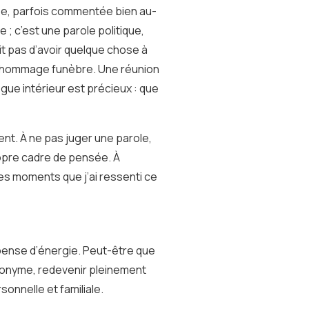
tée, parfois commentée bien au-
 ; c’est une parole politique,
fit pas d’avoir quelque chose à
un hommage funèbre. Une réunion
ue intérieur est précieux : que
nt. À ne pas juger une parole,
ropre cadre de pensée. À
ces moments que j’ai ressenti ce
épense d’énergie. Peut-être que
 anonyme, redevenir pleinement
onnelle et familiale.