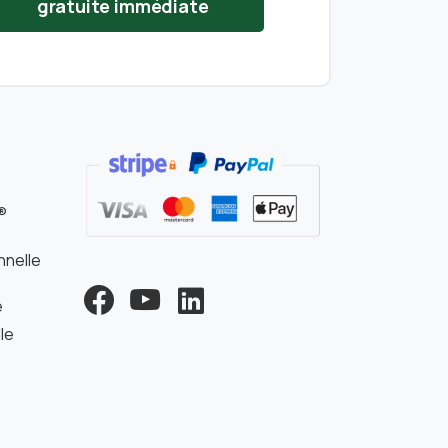
gratuite immédiate
s
®
nnelle
e
le