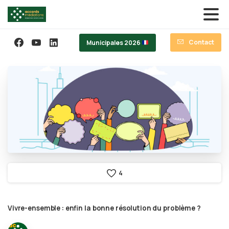
Contact
Municipales 2026
4
Vivre-ensemble
:
enfin
la
bonne
résolution
du
problème
?