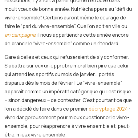
résolutions, il y a fort à parier qu’on le retrouve dans
moult vœux de bonne année. Nul n’échappera au “défi du
vivre-ensemble”. Certains auront même le courage de
faire le “pari du vivre-ensemble”. Que l’on soit en ville ou
en campagne
, il nous appartiendra cette année encore
de brandir le “vivre-ensemble” comme un étendard.
Gare à celles et ceux qui refuseraient de s’y conformer.
S’abattra sur eux un opprobre moral bien pire que celui
qui attend les sportifs du mois de janvier… portés
disparus dès le mois de février ! Le “vivre-ensemble”
apparaît comme un impératif catégorique qu’il est risqué
– sinon dangereux – de contester. C’est pourtant ce que
l’on a décidé de faire dans ce premier
décryptage 2024
:
vivre dangereusement pour mieux questionner le vivre-
ensemble, pour réapprendre à vivre ensemble et, peut-
être, mieux vivre ensemble.